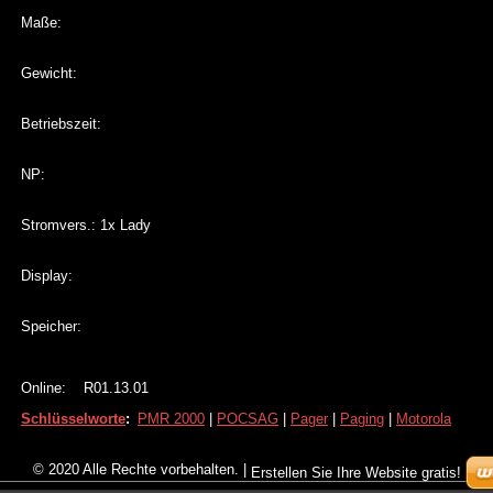
Maße:
Gewicht:
Betriebszeit:
NP:
Stromvers.: 1x Lady
Display:
Speicher:
Online: R01.13.01
Schlüsselworte
:
PMR 2000
|
POCSAG
|
Pager
|
Paging
|
Motorola
© 2020 Alle Rechte vorbehalten.
|
Erstellen Sie Ihre Website gratis!