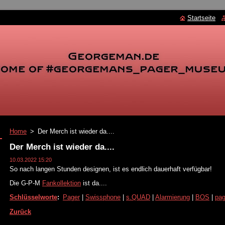
Startseite
Home
>
Der Merch ist wieder da....
Der Merch ist wieder da....
10.03.2022 15:20
So nach langen Stunden designen, ist es endlich dauerhaft verfügbar!
Die G-P-M
Fankollektion
ist da....
Schlüsselworte
:
Pager
|
Swissphone
|
s.QUAD
|
Alarmierung
|
BOS
|
pag
Zurück