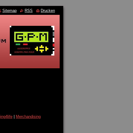
Sitemap
RSS
Drucken
ing4life
|
Merchandising